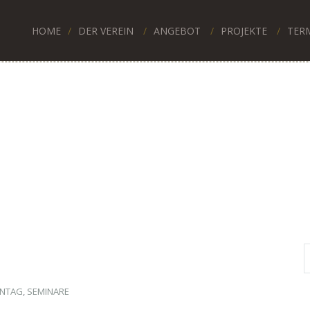
HOME
DER VEREIN
ANGEBOT
PROJEKTE
TER
ENTAG
,
SEMINARE